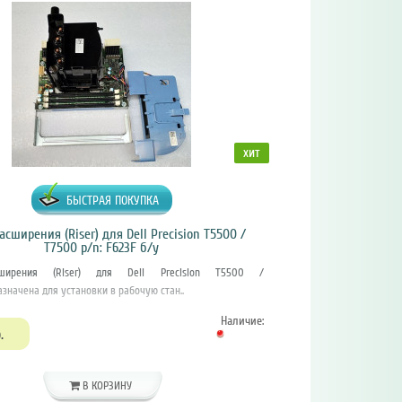
хит
БЫСТРАЯ ПОКУПКА
асширения (Riser) для Dell Precision T5500 /
Инте
T7500 p/n: F623F б/у
..
ширения (Riser) для Dell Precision T5500 /
значена для установки в рабочую стан..
1370р.
Наличие:
.
В КОРЗИНУ