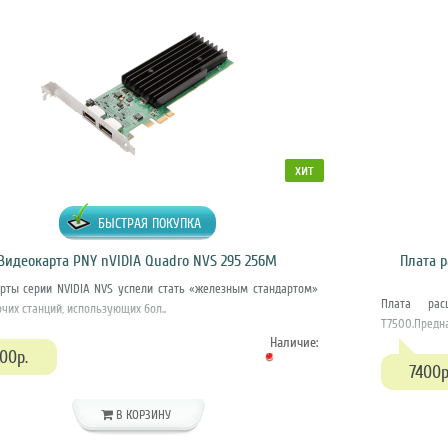
хит
БЫСТРАЯ ПОКУПКА
Видеокарта PNY nVIDIA Quadro NVS 295 256M
Плата р
рты серии NVIDIA NVS успели стать «железным стандартом»
Плата рас
чих станций, использующих бол..
T7500.Предна
Наличие:
00р.
7400р
В КОРЗИНУ