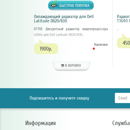
БЫСТРАЯ ПОКУПКА
Охлаждающий радиатор для Dell
Радиато
Latitude D620/630
T3640 
DT785 Дискретный радиатор видеопроцессора
..
nVidia для Dell Latitude D620/630..
450
Наличие:
1900р.
В КОРЗИНУ
Подпишитесь и получите скидку
Информация
Служба