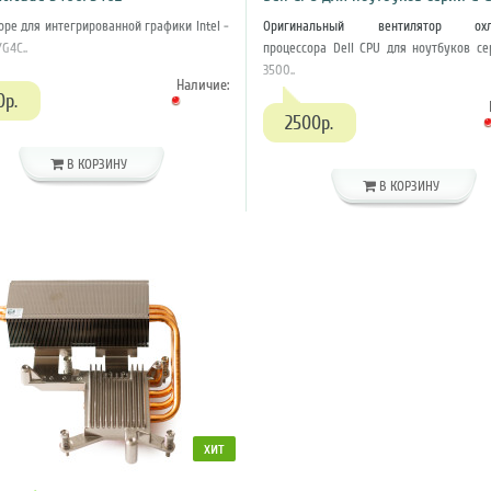
оре для интегрированной графики Intel -
Оригинальный вентилятор охл
G4C..
процессора Dell CPU для ноутбуков се
3500..
Наличие:
0р.
2500р.
В КОРЗИНУ
В КОРЗИНУ
хит