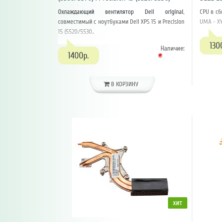
Охлаждающий вентилятор Dell original,
CPU в сб
совместимый с ноутбуками Dell XPS 15 и Precision
UMA - XY
15 (5520/5530..
130
Наличие:
1400р.
В КОРЗИНУ
хит